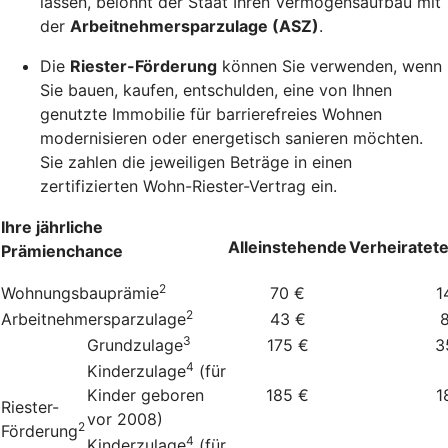
lassen, belohnt der Staat Ihren Vermögensaufbau mit
der
Arbeitnehmersparzulage (ASZ)
.
Die
Riester-Förderung
können Sie verwenden, wenn
Sie bauen, kaufen, entschulden, eine von Ihnen
genutzte Immobilie für barrierefreies Wohnen
modernisieren oder energetisch sanieren möchten.
Sie zahlen die jeweiligen Beträge in einen
zertifizierten Wohn-Riester-Vertrag ein.
Ihre jährliche
Alleinstehende
Verheiratet
Prämienchance
2
Wohnungsbauprämie
70 €
1
2
Arbeitnehmersparzulage
43 €
3
Grundzulage
175 €
3
4
Kinderzulage
(für
Kinder geboren
185 €
1
Riester-
vor 2008)
2
Förderung
4
Kinderzulage
(für